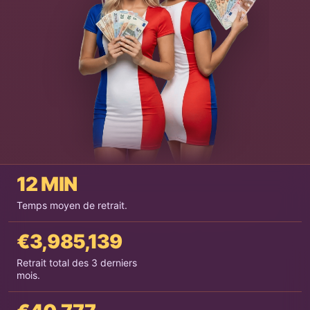
12 MIN
Temps moyen de retrait.
€3,985,139
Retrait total des 3 derniers
mois.