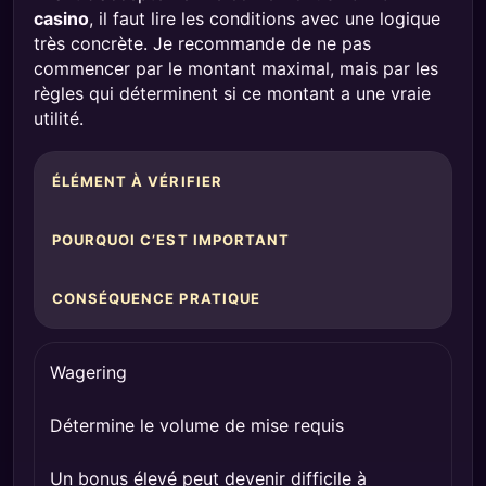
casino
, il faut lire les conditions avec une logique
très concrète. Je recommande de ne pas
commencer par le montant maximal, mais par les
règles qui déterminent si ce montant a une vraie
utilité.
ÉLÉMENT À VÉRIFIER
POURQUOI C’EST IMPORTANT
CONSÉQUENCE PRATIQUE
Wagering
Détermine le volume de mise requis
Un bonus élevé peut devenir difficile à