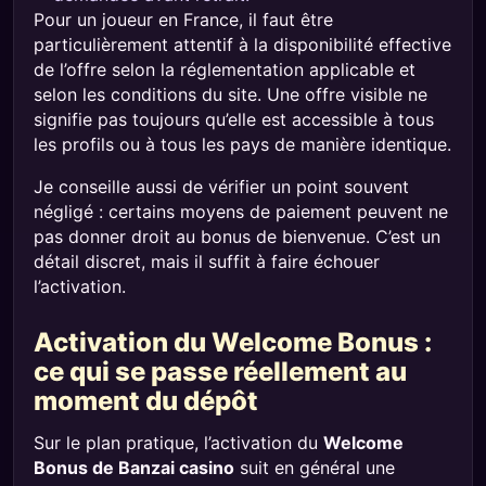
Pour un joueur en France, il faut être
particulièrement attentif à la disponibilité effective
de l’offre selon la réglementation applicable et
selon les conditions du site. Une offre visible ne
signifie pas toujours qu’elle est accessible à tous
les profils ou à tous les pays de manière identique.
Je conseille aussi de vérifier un point souvent
négligé : certains moyens de paiement peuvent ne
pas donner droit au bonus de bienvenue. C’est un
détail discret, mais il suffit à faire échouer
l’activation.
Activation du Welcome Bonus :
ce qui se passe réellement au
moment du dépôt
Sur le plan pratique, l’activation du
Welcome
Bonus de Banzai casino
suit en général une