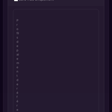
P
r
o
fil
s
d
e
p
ai
e
m
e
n
t
d
e
r
é
f
é
r
e