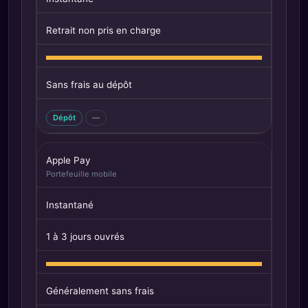
Retrait non pris en charge
Sans frais au dépôt
Dépôt
—
Apple Pay
Portefeuille mobile
Instantané
1 à 3 jours ouvrés
Généralement sans frais