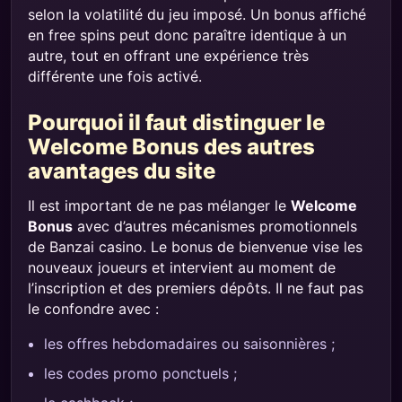
selon la volatilité du jeu imposé. Un bonus affiché
en free spins peut donc paraître identique à un
autre, tout en offrant une expérience très
différente une fois activé.
Pourquoi il faut distinguer le
Welcome Bonus des autres
avantages du site
Il est important de ne pas mélanger le
Welcome
Bonus
avec d’autres mécanismes promotionnels
de Banzai casino. Le bonus de bienvenue vise les
nouveaux joueurs et intervient au moment de
l’inscription et des premiers dépôts. Il ne faut pas
le confondre avec :
les offres hebdomadaires ou saisonnières ;
les codes promo ponctuels ;