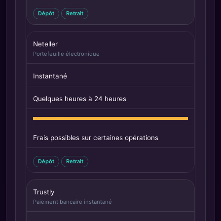
Dépôt
Retrait
Neteller
Portefeuille électronique
Instantané
Quelques heures à 24 heures
Frais possibles sur certaines opérations
Dépôt
Retrait
Trustly
Paiement bancaire instantané