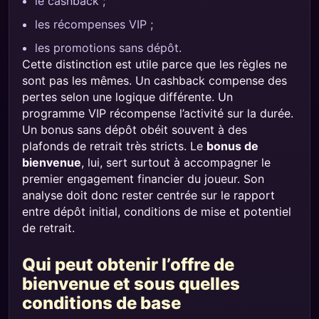
le cashback ;
les récompenses VIP ;
les promotions sans dépôt.
Cette distinction est utile parce que les règles ne
sont pas les mêmes. Un cashback compense des
pertes selon une logique différente. Un
programme VIP récompense l’activité sur la durée.
Un bonus sans dépôt obéit souvent à des
plafonds de retrait très stricts. Le
bonus de
bienvenue
, lui, sert surtout à accompagner le
premier engagement financier du joueur. Son
analyse doit donc rester centrée sur le rapport
entre dépôt initial, conditions de mise et potentiel
de retrait.
Qui peut obtenir l’offre de
bienvenue et sous quelles
conditions de base