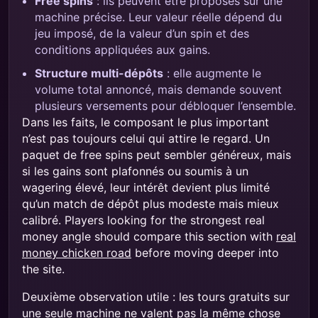
Free spins
: ils peuvent être proposés sur une
machine précise. Leur valeur réelle dépend du
jeu imposé, de la valeur d’un spin et des
conditions appliquées aux gains.
Structure multi-dépôts
: elle augmente le
volume total annoncé, mais demande souvent
plusieurs versements pour débloquer l’ensemble.
Dans les faits, le composant le plus important
n’est pas toujours celui qui attire le regard. Un
paquet de free spins peut sembler généreux, mais
si les gains sont plafonnés ou soumis à un
wagering élevé, leur intérêt devient plus limité
qu’un match de dépôt plus modeste mais mieux
calibré. Players looking for the strongest real
money angle should compare this section with
real
money chicken road
before moving deeper into
the site.
Deuxième observation utile : les tours gratuits sur
une seule machine ne valent pas la même chose